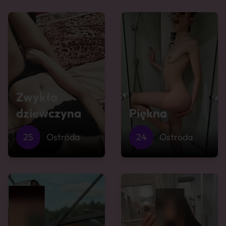
Zwykła
dziewczyna
Piękna
25
Ostróda
24
Ostróda