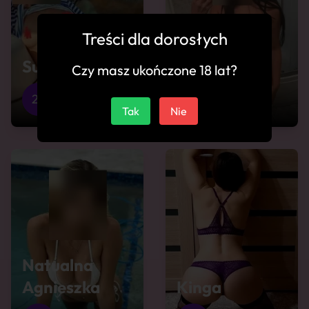
Treści dla dorosłych
Super lodzik
Mokra Sunia
Czy masz ukończone 18 lat?
25
Ostróda
25
Ostróda
Tak
Nie
Natualna
Agnieszka
Kinga