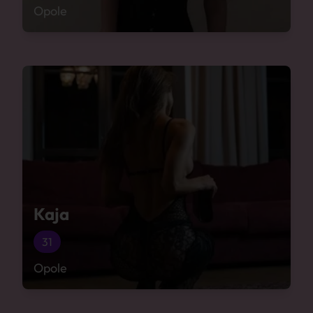
Opole
Kaja
31
Opole