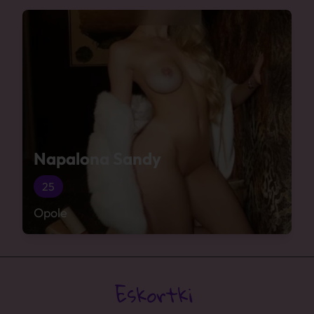
Napalona Sandy
25
Opole