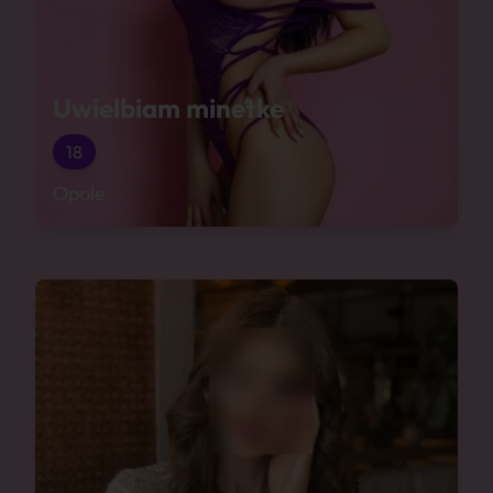
Uwielbiam minetke
18
Opole