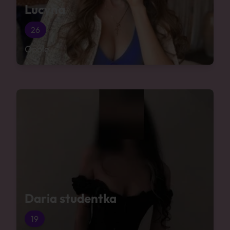
Lucyna
26
Opole
Daria studentka
19