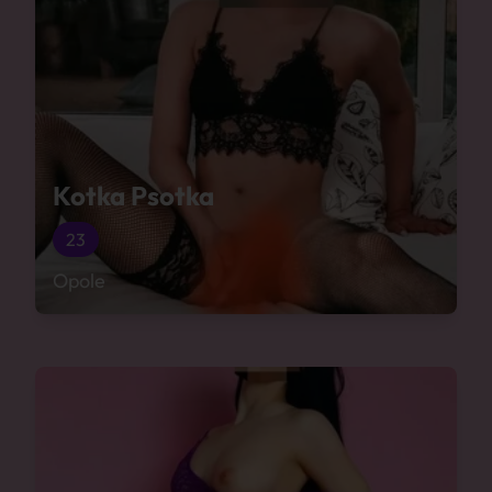
Kotka Psotka
23
Opole