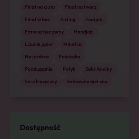
Finał na ciało
Finał na twarz
Finał w buzi
Fisting
Footjob
Francuz bez gumy
Handjob
Lizanie jąder
Minetka
Na jeźdźca
Palcówka
Podduszanie
Połyk
Seks Analny
Seks klasyczny
Seksowna bielizna
Dostępność