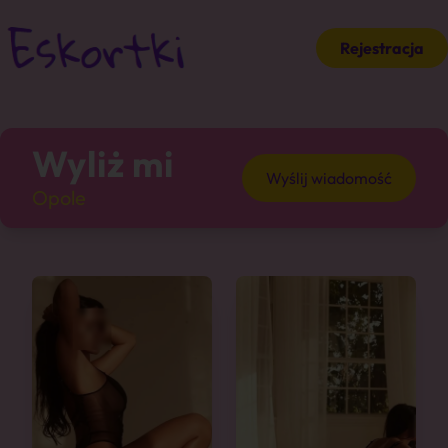
Rejestracja
Wyliż mi
Wyślij wiadomość
Opole