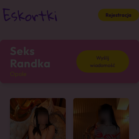
Rejestracja
Seks
Wyślij
Randka
wiadomość
Opole