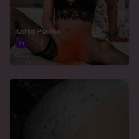
Kotka Psotka
23
Opole