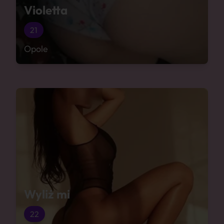
Violetta
21
Opole
Wyliż mi
22