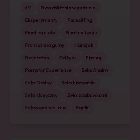
69
Dwa zbliżenia w godzinie
Eksperymenty
Facesitting
Finał na ciało
Finał na twarz
Francuz bez gumy
Handjob
Na jeźdźca
Od tyłu
Pissing
Pornstar Experience
Seks Analny
Seks Oralny
Seks hiszpański
Seks klasyczny
Seks z zabawkami
Seksowna bielizna
Szpilki