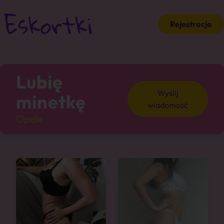
Rejestracja
Lubię
Wyślij
minetkę
wiadomość
Opole