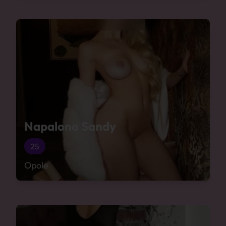
Napalona Sandy
25
Opole