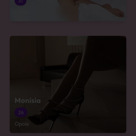
31
Opole
Monisia
26
Opole