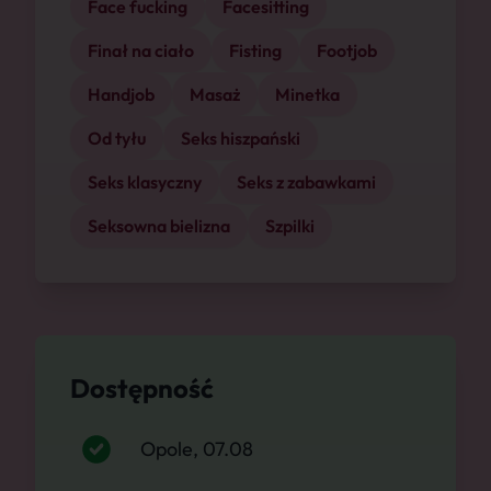
Face fucking
Facesitting
Finał na ciało
Fisting
Footjob
Handjob
Masaż
Minetka
Od tyłu
Seks hiszpański
Seks klasyczny
Seks z zabawkami
Seksowna bielizna
Szpilki
Dostępność
Opole, 07.08