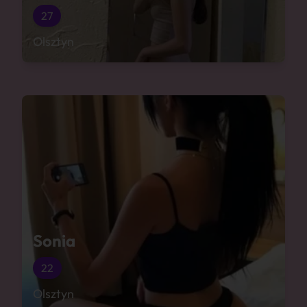
27
Olsztyn
Sonia
22
Olsztyn