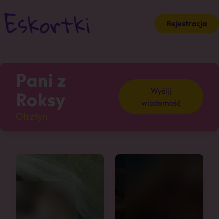
Rejestracja
Pani z
Wyślij
Roksy
wiadomość
Olsztyn