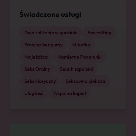
Świadczone usługi
Dwa zbliżenia w godzinie
Facesitting
Francuz bez gumy
Minetka
Na jeźdźca
Namiętne Pocałunki
Seks Oralny
Seks hiszpański
Seks klasyczny
Seksowna bielizna
Uległość
Wspólna kąpiel