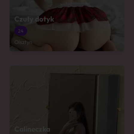
Czuły dotyk
24
Olsztyn
Calineczka