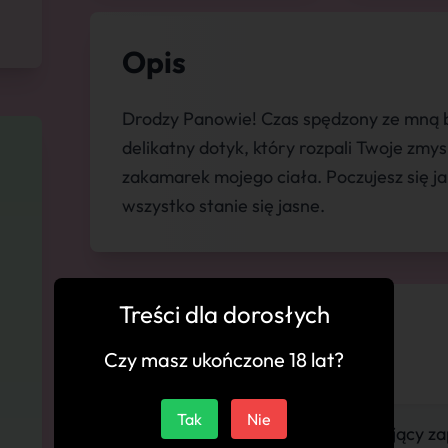
Opis
Drodzy Panowie! Czas spędzony ze mną b
delikatny dotyk, który rozpali Twoje zmy
zakamarek mojego ciała. Poczujesz się jak
wszystko stanie się jasne.
Treści dla dorosłych
💬 Komentarze
Czy masz ukończone 18 lat?
Tak
Nie
"Gorący kociak, Porywający zap