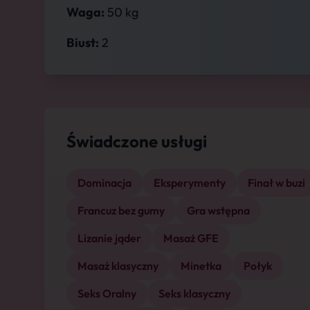
Waga:
50 kg
Biust:
2
Świadczone usługi
Dominacja
Eksperymenty
Finał w buzi
Francuz bez gumy
Gra wstępna
Lizanie jąder
Masaż GFE
Masaż klasyczny
Minetka
Połyk
Seks Oralny
Seks klasyczny