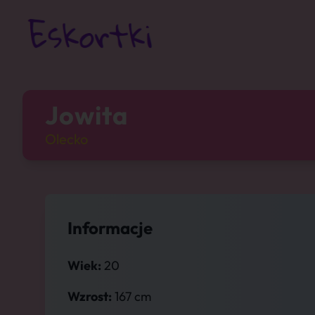
Jowita
Olecko
Informacje
Wiek:
20
Wzrost:
167 cm