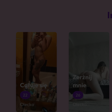
I
Zerżnij
Całuje się
mnie
22
26
Olecko
Olecko