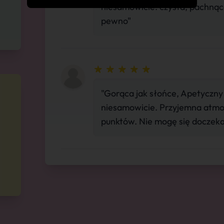
niesamowicie. czysta, pachnąc
pewno"
"Gorąca jak słońce, Apetyczny 
niesamowicie. Przyjemna atmo
punktów. Nie mogę się doczekać