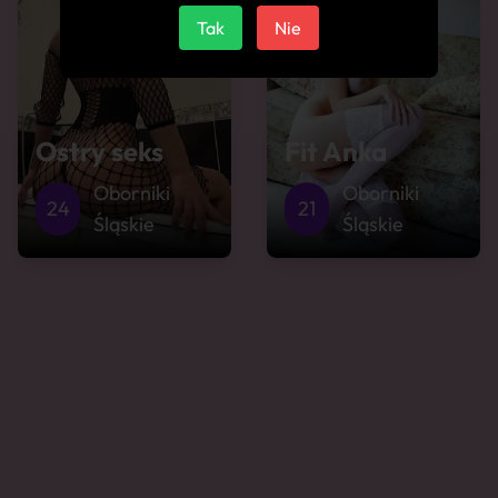
Tak
Nie
Ostry seks
Fit Anka
Oborniki
Oborniki
24
21
Śląskie
Śląskie