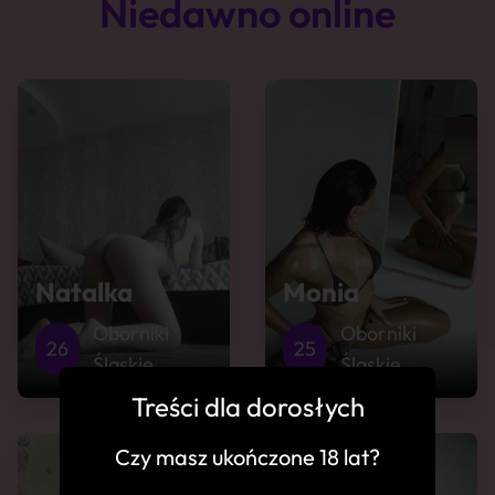
Niedawno online
Natalka
Monia
Oborniki
Oborniki
26
25
Śląskie
Śląskie
Treści dla dorosłych
Czy masz ukończone 18 lat?