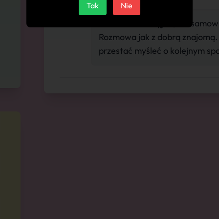
Tak
Nie
"Bezkonkurencyjna, Niesamowi
Rozmowa jak z dobrą znajomą.
przestać myśleć o kolejnym spo