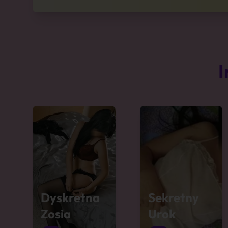
I
Dyskretna
Sekretny
Zosia
Urok