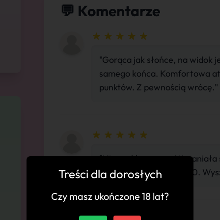
💬 Komentarze
"Gorąca jak słońce, na widok j
samego końca. Komfortowa at
punktów. Z pewnością wrócę."
"Niezwykle urocza, Wspaniała 
Treści dla dorosłych
atmosfera. Daje 100/100. Wys
Czy masz ukończone 18 lat?