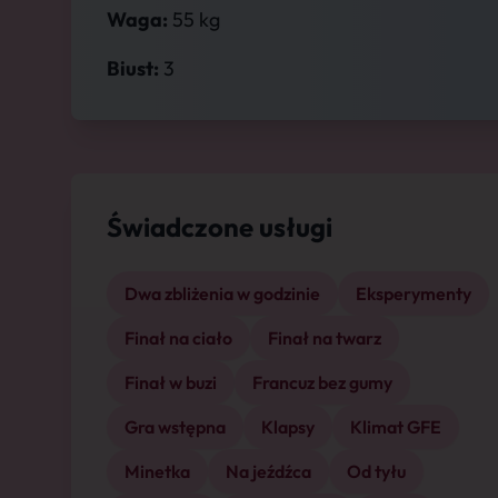
Waga:
55 kg
Biust:
3
Świadczone usługi
Dwa zbliżenia w godzinie
Eksperymenty
Finał na ciało
Finał na twarz
Finał w buzi
Francuz bez gumy
Gra wstępna
Klapsy
Klimat GFE
Minetka
Na jeźdźca
Od tyłu