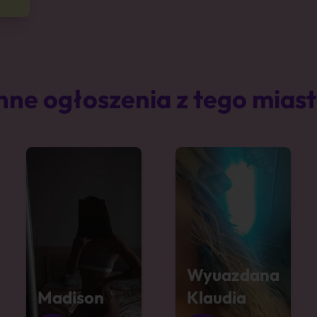
nne ogłoszenia z tego mias
Wyuazdana
Madison
Klaudia