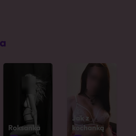
ta
Jak z
Roksanka
kochanką