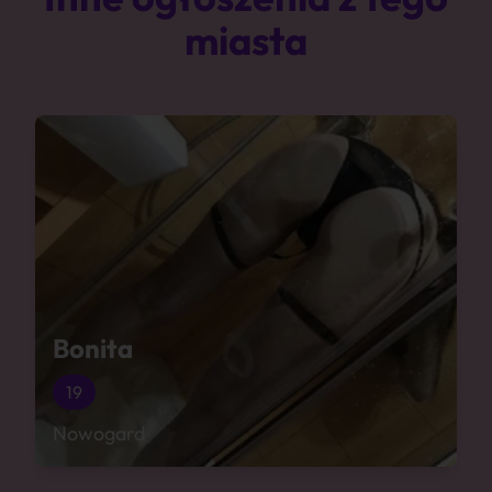
miasta
Bonita
19
Nowogard