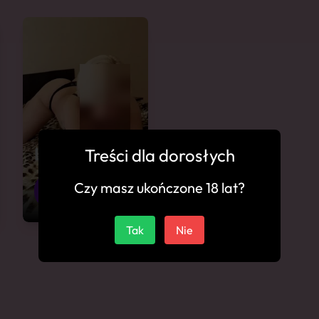
Lolitka
Treści dla dorosłych
Nowa
Czy masz ukończone 18 lat?
32
Dęba
Tak
Nie