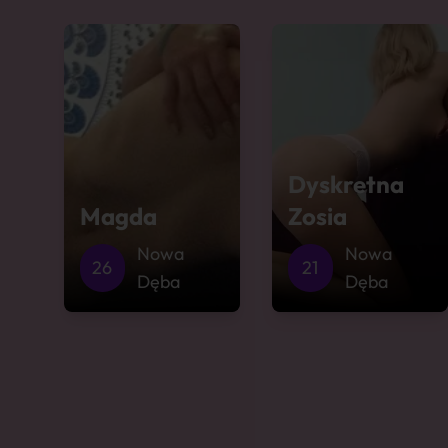
Dyskretna
Magda
Zosia
Nowa
Nowa
26
21
Dęba
Dęba