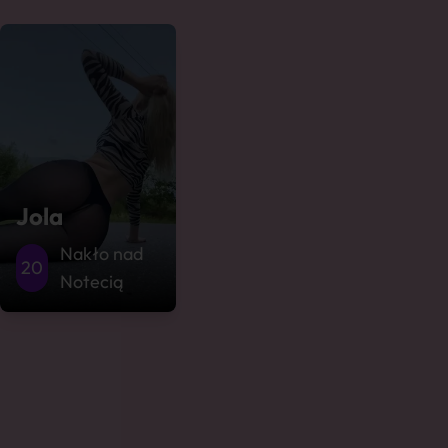
Jola
Nakło nad
20
Notecią