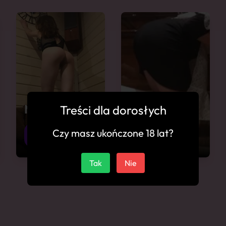
Marika
Aurora
Treści dla dorosłych
Nakło nad
Nakło nad
Czy masz ukończone 18 lat?
25
21
Notecią
Notecią
Tak
Nie