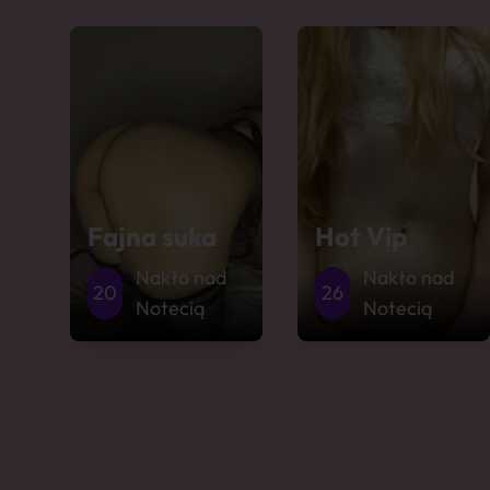
Fajna suka
Hot Vip
Nakło nad
Nakło nad
20
26
Notecią
Notecią