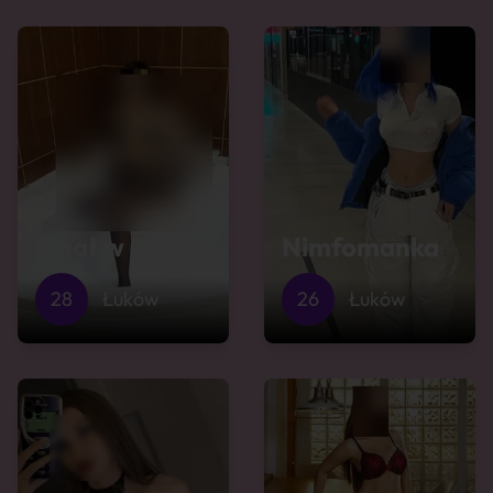
Finał w ustach
Nimfomanka
28
Łuków
26
Łuków