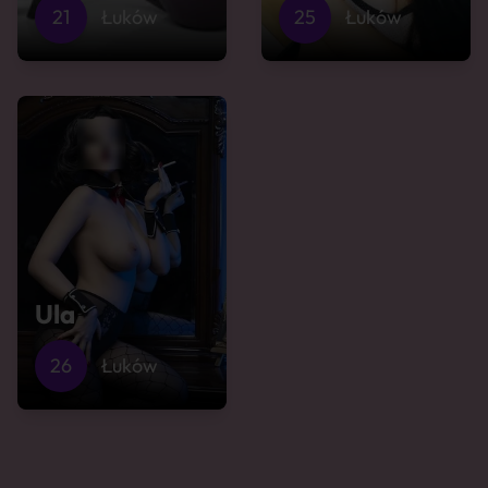
21
Łuków
25
Łuków
Ula
26
Łuków