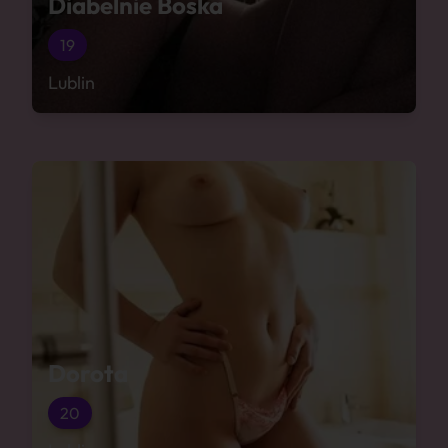
Diabelnie Boska
19
Lublin
Dorota
20