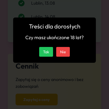
Lublin, 13.08
Lublin, 14.08
Treści dla dorosłych
Lublin, 15.08
Czy masz ukończone 18 lat?
Tak
Nie
Cennik
Zapytaj się o ceny anonimowo i bez
zobowiązań
Zapytaj o ceny