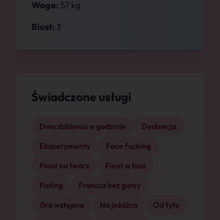
Waga:
57 kg
Biust:
3
Świadczone usługi
Dwa zbliżenia w godzinie
Dyskrecja
Eksperymenty
Face fucking
Finał na twarz
Finał w buzi
Fisting
Francuz bez gumy
Gra wstępna
Na jeźdźca
Od tyłu