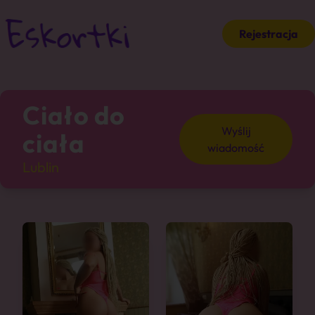
Rejestracja
Ciało do
Wyślij
ciała
wiadomość
Lublin