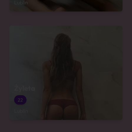
Lublin
Żyleta
22
Lublin