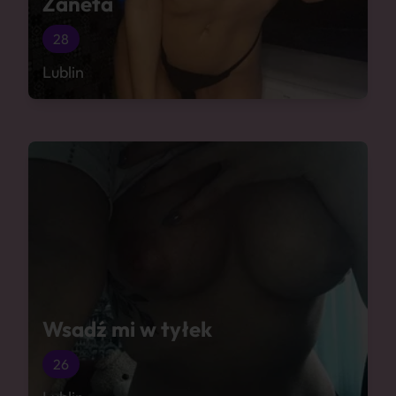
Żaneta
28
Lublin
Wsadź mi w tyłek
26