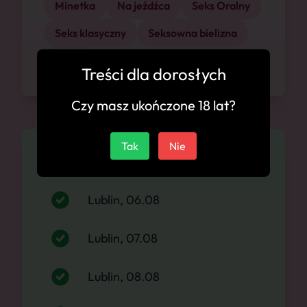
Minetka
Na jeźdźca
Seks Oralny
Seks klasyczny
Seksowna bielizna
Szpilki
Treści dla dorosłych
Czy masz ukończone 18 lat?
Tak
Nie
Dostępność
Lublin, 06.08
Lublin, 07.08
Lublin, 08.08