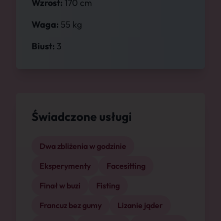
Wzrost:
170 cm
Waga:
55 kg
Biust:
3
Świadczone usługi
Dwa zbliżenia w godzinie
Eksperymenty
Facesitting
Finał w buzi
Fisting
Francuz bez gumy
Lizanie jąder