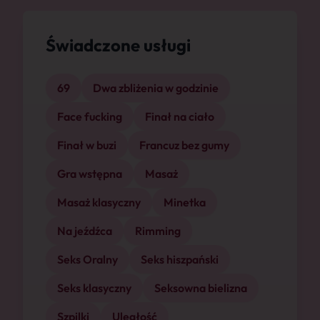
Świadczone usługi
69
Dwa zbliżenia w godzinie
Face fucking
Finał na ciało
Finał w buzi
Francuz bez gumy
Gra wstępna
Masaż
Masaż klasyczny
Minetka
Na jeźdźca
Rimming
Seks Oralny
Seks hiszpański
Seks klasyczny
Seksowna bielizna
Szpilki
Uległość