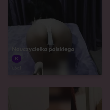
Nauczycielka polskiego
19
Łódź