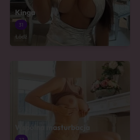
Kinga
31
Łódź
Wspólna masturbacja
27