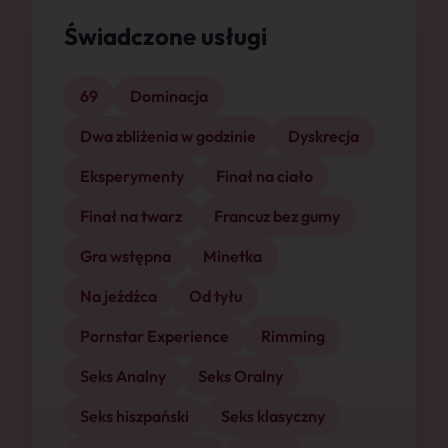
Świadczone usługi
69
Dominacja
Dwa zbliżenia w godzinie
Dyskrecja
Eksperymenty
Finał na ciało
Finał na twarz
Francuz bez gumy
Gra wstępna
Minetka
Na jeźdźca
Od tyłu
Pornstar Experience
Rimming
Seks Analny
Seks Oralny
Seks hiszpański
Seks klasyczny