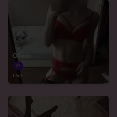
Oliwia
27
Łódź