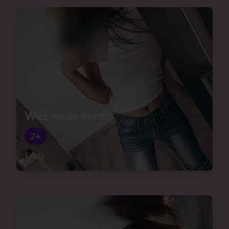
Weź mnie teraz
24
Łódź