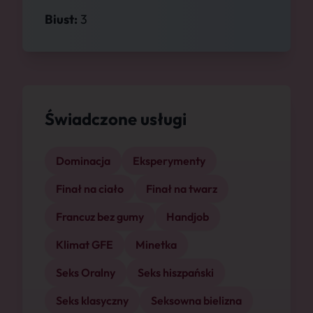
Biust:
3
Świadczone usługi
Dominacja
Eksperymenty
Finał na ciało
Finał na twarz
Francuz bez gumy
Handjob
Klimat GFE
Minetka
Seks Oralny
Seks hiszpański
Seks klasyczny
Seksowna bielizna