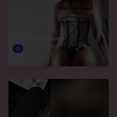
Maria Magdalena
22
Łódź