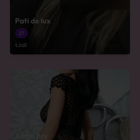
Pati de lux
27
Łódź
Alicja prv