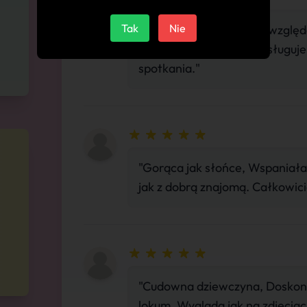
Tak
Nie
"Czarująca pod każdym względe
końca. Ładne lokum. Zasługuje
spotkania."
"Gorąca jak słońce, Wspaniała
jak z dobrą znajomą. Całkowic
"Cudowna dziewczyna, Doskonał
lokum. Wygląda jak na zdjęciac