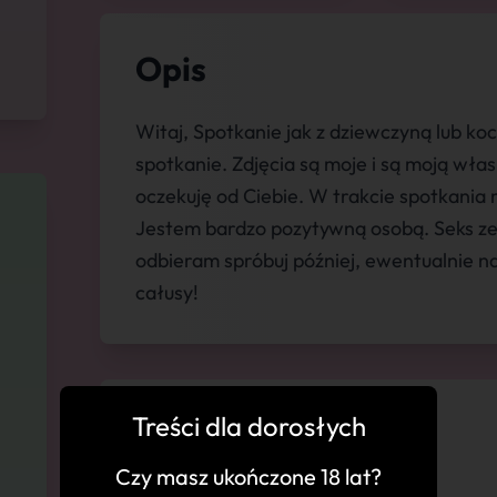
Opis
Witaj, Spotkanie jak z dziewczyną lub ko
spotkanie. Zdjęcia są moje i są moją wł
oczekuję od Ciebie. W trakcie spotkania 
Jestem bardzo pozytywną osobą. Seks ze m
odbieram spróbuj później, ewentualnie n
całusy!
Treści dla dorosłych
💬 Komentarze
Czy masz ukończone 18 lat?