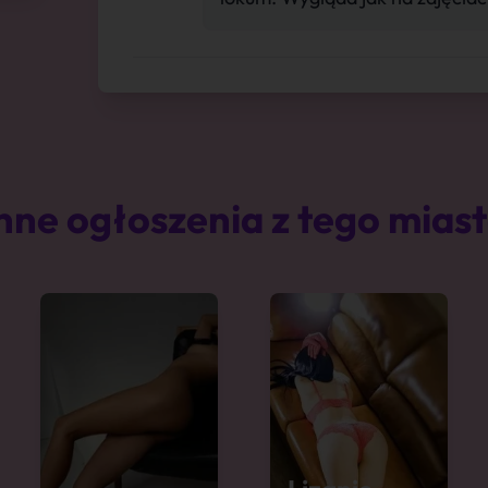
nne ogłoszenia z tego mias