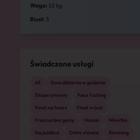
Waga:
52 kg
Biust:
3
Świadczone usługi
69
Dwa zbliżenia w godzinie
Eksperymenty
Face fucking
Finał na twarz
Finał w buzi
Francuz bez gumy
Masaż
Minetka
Na jeźdźca
Ostre słówka
Rimming