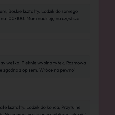
m, Boskie kształty. Lodzik do samego
 na 100/100. Mam nadzieję na częstsze
 sylwetka. Pięknie wypina tyłek. Rozmowa
ie zgodna z opisem. Wróce na pewno"
e kształty. Lodzik do końca, Przytulne
h. Na pewno wrócę przy najbliższej okazji."