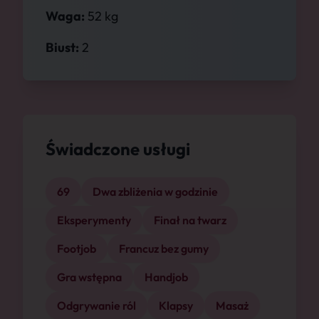
Waga:
52 kg
Biust:
2
Świadczone usługi
69
Dwa zbliżenia w godzinie
Eksperymenty
Finał na twarz
Footjob
Francuz bez gumy
Gra wstępna
Handjob
Odgrywanie ról
Klapsy
Masaż