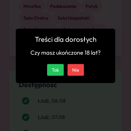
Minetka
Podduszanie
Połyk
Seks Oralny
Seks hiszpański
Seks klasyczny
Seksowna bielizna
Treści dla dorosłych
Szpilki
Czy masz ukończone 18 lat?
Tak
Nie
Dostępność
Łódź, 06.08
Łódź, 07.08