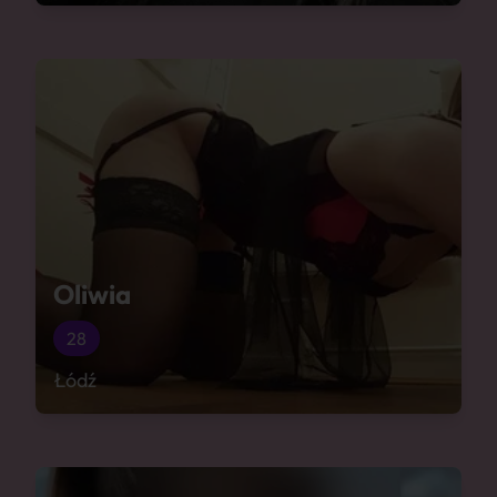
Oliwia
28
Łódź