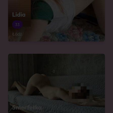
Lidia
33
Łódź
Smerfetka