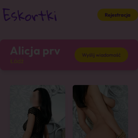
Rejestracja
Alicja prv
Wyślij wiadomość
Łódź