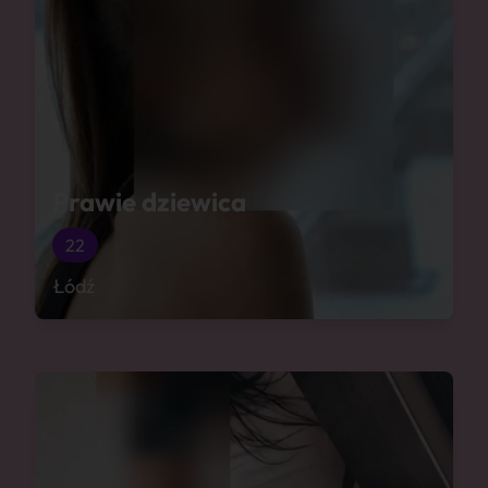
Prawie dziewica
22
Łódź