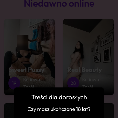
Niedawno online
Sweet Pussy
Real Beauty
Kudowa-
Kudowa-
19
28
Zdrój
Zdrój
Treści dla dorosłych
Czy masz ukończone 18 lat?