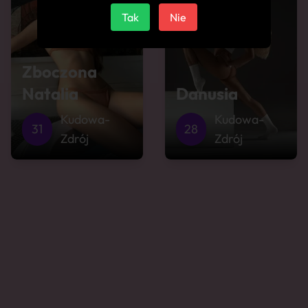
Tak
Nie
Zboczona
Natalia
Danusia
Kudowa-
Kudowa-
31
28
Zdrój
Zdrój