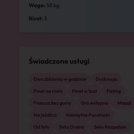
Waga:
58 kg
Biust:
3
Świadczone usługi
Dwa zbliżenia w godzinie
Dyskrecja
Finał na ciało
Finał w buzi
Fisting
Francuz bez gumy
Gra wstępna
Masaż
Na jeźdźca
Namiętne Pocałunki
Od tyłu
Seks Oralny
Seks hiszpański