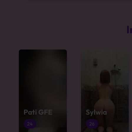
I
Pati GFE
Sylwia
24
26