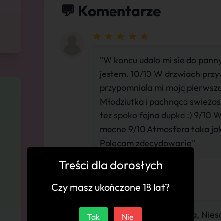
💬 Komentarze
"W koncu udalo mi sie do pann
jestem. 10/10 W drzwiach przy
przypomniala mi moją pierwszą
Młodziutka i pachnąca swieżosc
też spoko fajna dupka :) 9/10
mocne 9/10 Atmosfera taka jak
Polecam zdecydowanie"
Treści dla dorosłych
Czy masz ukończone 18 lat?
"Wyjątkowo pociągająca, Niesa
Tak
Nie