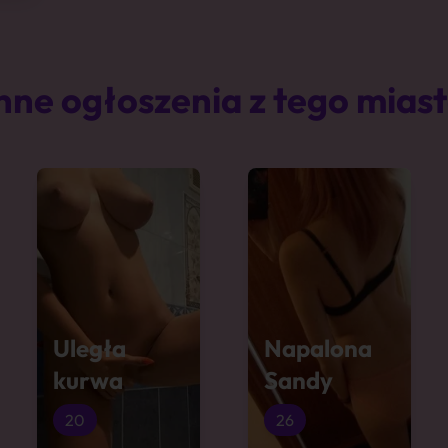
nne ogłoszenia z tego mias
Uległa
Napalona
kurwa
Sandy
20
26