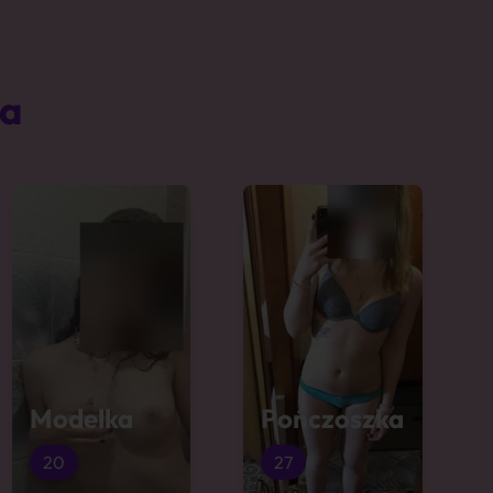
ta
Modelka
Pończoszka
20
27