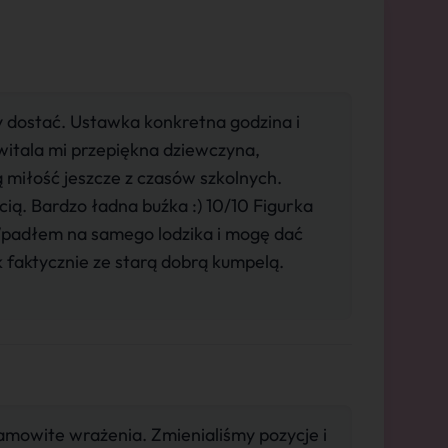
y dostać. Ustawka konkretna godzina i
witala mi przepiękna dziewczyna,
 miłość jeszcze z czasów szkolnych.
ią. Bardzo ładna buźka :) 10/10 Figurka
 Wpadłem na samego lodzika i mogę dać
 faktycznie ze starą dobrą kumpelą.
mowite wrażenia. Zmienialiśmy pozycje i