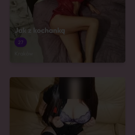
Jak z kochanką
27
Kraków