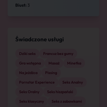
Biust:
3
Świadczone usługi
Dziki seks
Francuz bez gumy
Gra wstępna
Masaż
Minetka
Na jeźdźca
Pissing
Pornstar Experience
Seks Analny
Seks Oralny
Seks hiszpański
Seks klasyczny
Seks z zabawkami