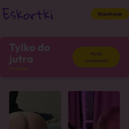
Rejestracja
Tylko do
Wyślij
jutra
wiadomość
Kraków