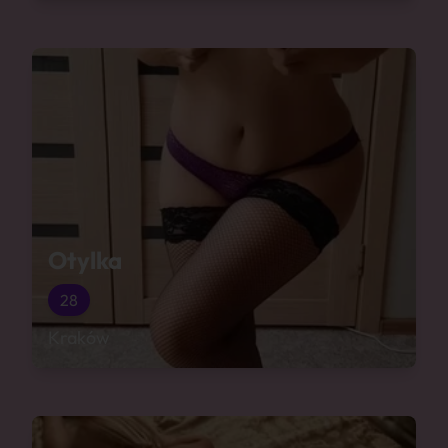
Otylka
28
Kraków