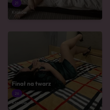
21
Kraków
Finał na twarz
26
Kraków