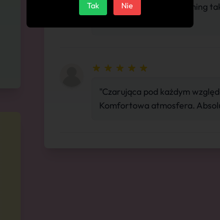
Tak
Nie
wyżyć. Dodatkowo rimming tak
dojazd i parking."
"Czarująca pod każdym względe
Komfortowa atmosfera. Absolu