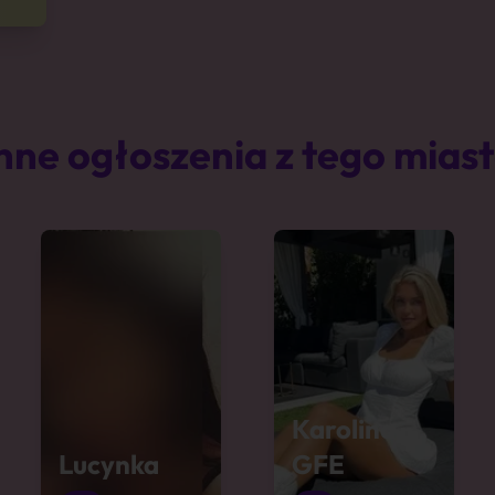
nne ogłoszenia z tego mias
Karolina
Lucynka
GFE