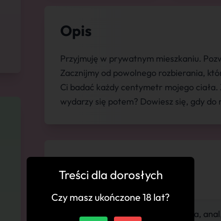
Opis
Przyjmuję w prywatnym mieszkaniu. Pozw
Zacznijmy od powolnego rozbierania, kt
Ci badać każdy centymetr mojego ciała.
wydarzy się potem? Dowiesz się, gdy do m
💬 Komentarze
Treści dla dorosłych
Czy masz ukończone 18 lat?
"Wizyta jak zwykle udana, anal,