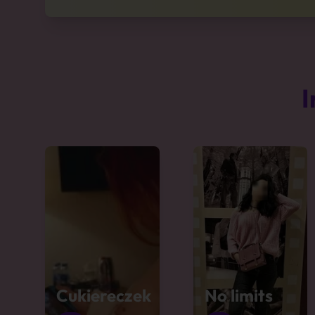
I
Cukiereczek
No limits