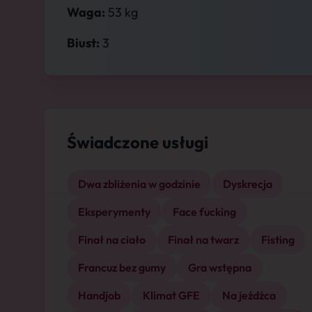
Waga:
53 kg
Biust:
3
Świadczone usługi
Dwa zbliżenia w godzinie
Dyskrecja
Eksperymenty
Face fucking
Finał na ciało
Finał na twarz
Fisting
Francuz bez gumy
Gra wstępna
Handjob
Klimat GFE
Na jeźdźca