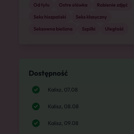
Od tyłu
Ostre słówka
Robienie zdjęć
Seks hiszpański
Seks klasyczny
Seksowna bielizna
Szpilki
Uległość
Dostępność
Kalisz, 07.08
Kalisz, 08.08
Kalisz, 09.08