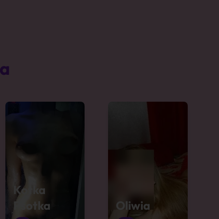
ta
Kotka
Psotka
Oliwia