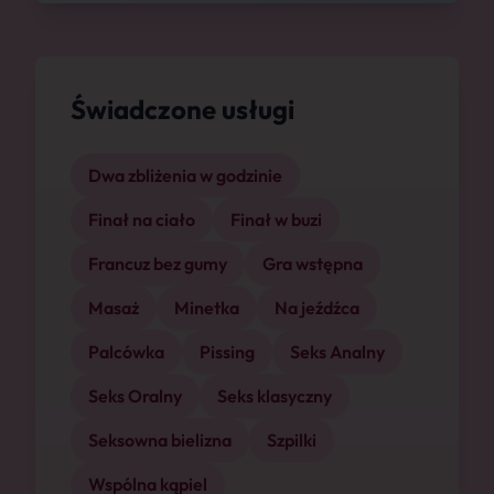
Świadczone usługi
Dwa zbliżenia w godzinie
Finał na ciało
Finał w buzi
Francuz bez gumy
Gra wstępna
Masaż
Minetka
Na jeźdźca
Palcówka
Pissing
Seks Analny
Seks Oralny
Seks klasyczny
Seksowna bielizna
Szpilki
Wspólna kąpiel