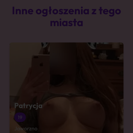
Inne ogłoszenia z tego
miasta
Patrycja
19
Jaworzno