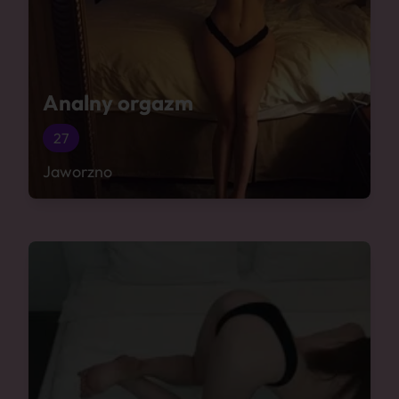
Analny orgazm
27
Jaworzno