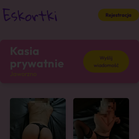
Rejestracja
Kasia
Wyślij
prywatnie
wiadomość
Jaworzno