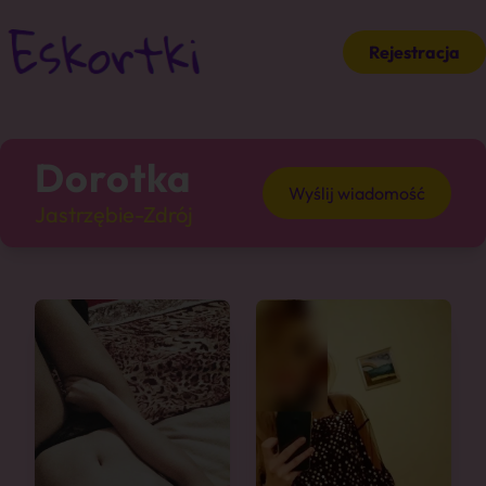
Rejestracja
Dorotka
Wyślij wiadomość
Jastrzębie-Zdrój