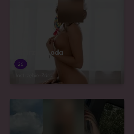
Mistrzyni Loda
26
Jastrzębie-Zdrój