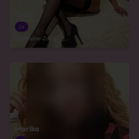
Zosia
24
Jastrzębie-Zdrój
Marika