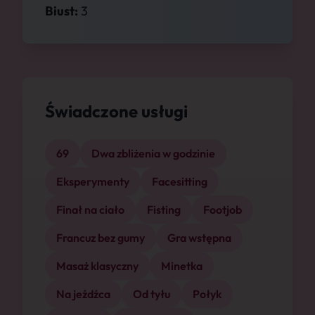
Biust:
3
Świadczone usługi
69
Dwa zbliżenia w godzinie
Eksperymenty
Facesitting
Finał na ciało
Fisting
Footjob
Francuz bez gumy
Gra wstępna
Masaż klasyczny
Minetka
Na jeźdźca
Od tyłu
Połyk