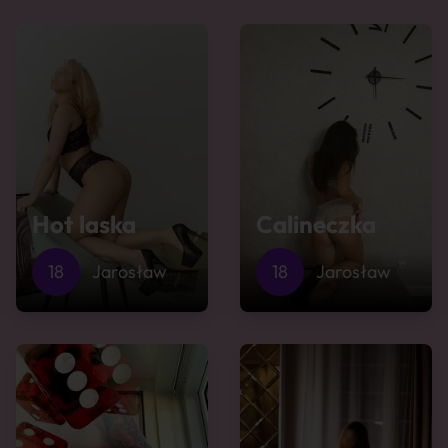
Hot laska
Calineczka
18
Jarosław
18
Jarosław