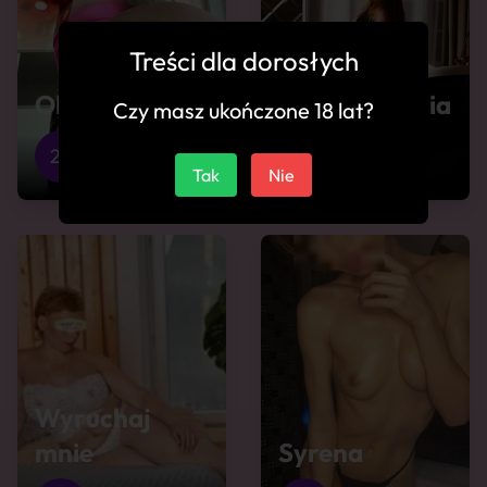
Treści dla dorosłych
Oktawia
Ponętna Basia
Czy masz ukończone 18 lat?
29
Jarosław
37
Jarosław
Tak
Nie
Wyruchaj
mnie
Syrena