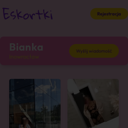
Rejestracja
Bianka
Wyślij wiadomość
Inowrocław