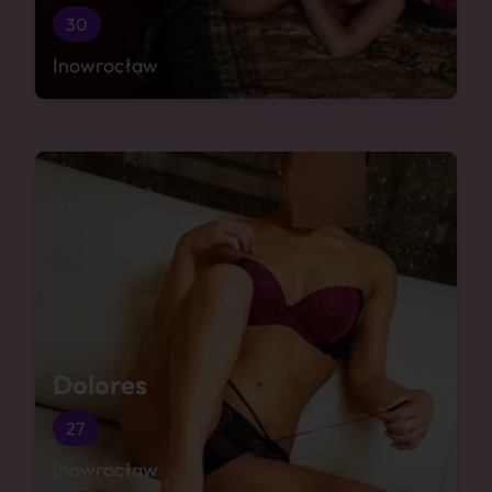
30
Inowrocław
Dolores
27
Inowrocław