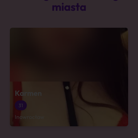
miasta
Karmen
31
Inowrocław