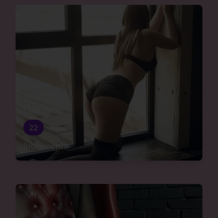
Kocica
22
Inowrocław