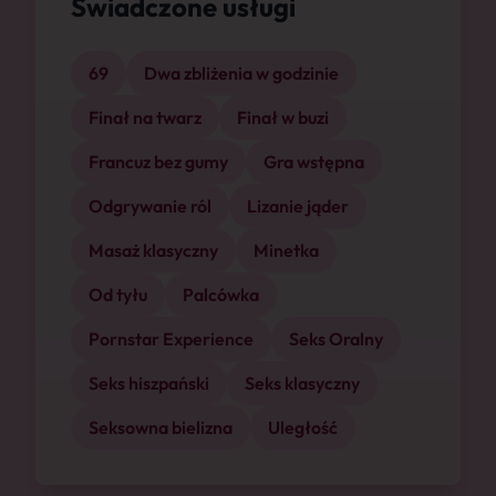
Świadczone usługi
69
Dwa zbliżenia w godzinie
Finał na twarz
Finał w buzi
Francuz bez gumy
Gra wstępna
Odgrywanie ról
Lizanie jąder
Masaż klasyczny
Minetka
Od tyłu
Palcówka
Pornstar Experience
Seks Oralny
Seks hiszpański
Seks klasyczny
Seksowna bielizna
Uległość