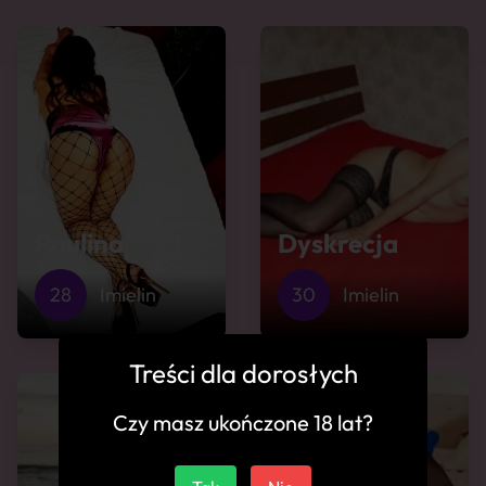
Paulina
Dyskrecja
28
Imielin
30
Imielin
Treści dla dorosłych
Czy masz ukończone 18 lat?