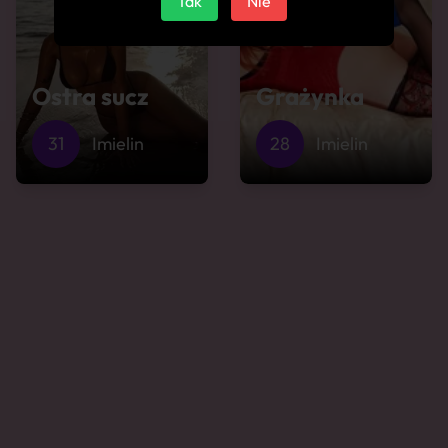
Tak
Nie
Ostra sucz
Grażynka
31
Imielin
28
Imielin