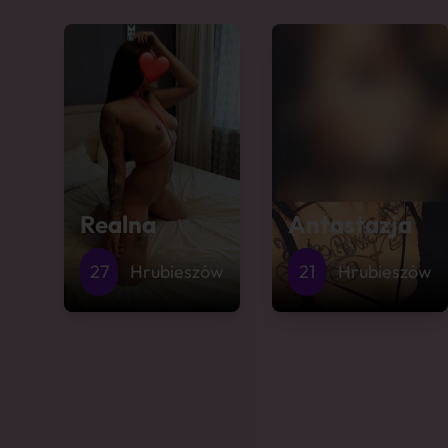
Realna
Antastazja
27
Hrubieszów
21
Hrubieszów