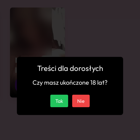
Namiętna
Treści dla dorosłych
lodziara
Czy masz ukończone 18 lat?
26
Hrubieszów
Tak
Nie