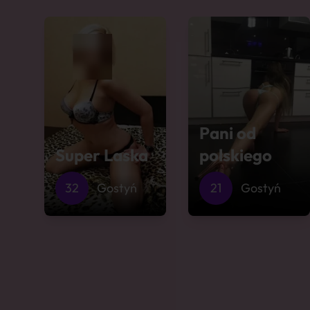
Pani od
Super Laska
polskiego
32
Gostyń
21
Gostyń