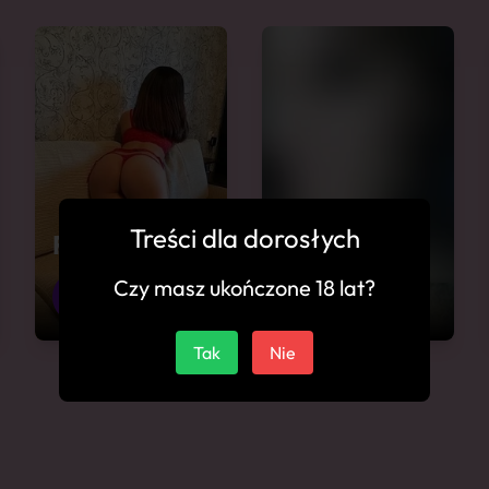
Treści dla dorosłych
Fetysze
Bianka
Czy masz ukończone 18 lat?
27
Gostyń
22
Gostyń
Tak
Nie