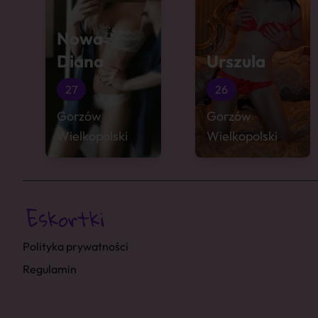
Nowa
Diana
Urszula
27
26
Gorzów
Gorzów
Wielkopolski
Wielkopolski
Polityka prywatności
Regulamin