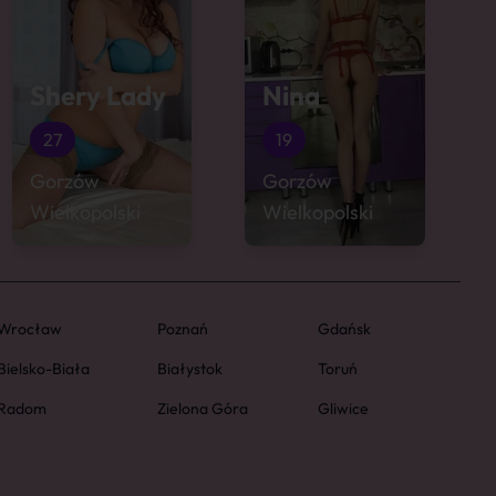
Shery Lady
Nina
27
19
Gorzów
Gorzów
Wielkopolski
Wielkopolski
Wrocław
Poznań
Gdańsk
Bielsko-Biała
Białystok
Toruń
Radom
Zielona Góra
Gliwice