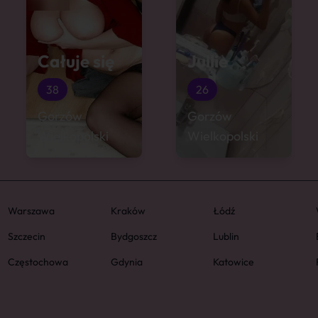
Całuje się
Jullie
38
26
Gorzów
Gorzów
Wielkopolski
Wielkopolski
Warszawa
Kraków
Łódź
Szczecin
Bydgoszcz
Lublin
Częstochowa
Gdynia
Katowice