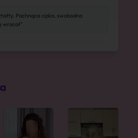
ztałty. Pachnąca cipka. swobodna
ę wracał"
ta