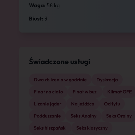
Waga:
58 kg
Biust:
3
Świadczone usługi
Dwa zbliżenia w godzinie
Dyskrecja
Finał na ciało
Finał w buzi
Klimat GFE
Lizanie jąder
Na jeźdźca
Od tyłu
Podduszanie
Seks Analny
Seks Oralny
Seks hiszpański
Seks klasyczny