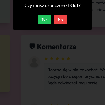
od powolnego rozbierania, a potem możem
Czy masz ukończone 18 lat?
sobie wymarzysz. Spędzimy razem cudown
Spotkajmy się i zobaczysz.
Tak
Nie
💬 Komentarze
"Można się w niej zakochać, Ws
pozycji i było super, prysznic i 
Będę odwiedzał regularnie."