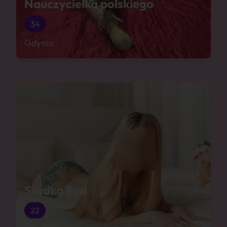
Nauczycielka polskiego
34
Gdynia
Słodka Eva
22