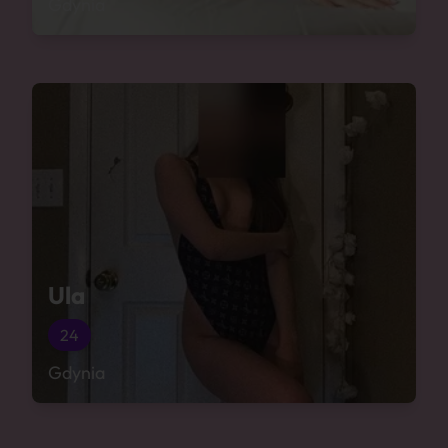
Gdynia
Ula
24
Gdynia