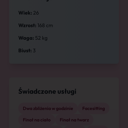
Wiek:
26
Wzrost:
168 cm
Waga:
52 kg
Biust:
3
Świadczone usługi
Dwa zbliżenia w godzinie
Facesitting
Finał na ciało
Finał na twarz