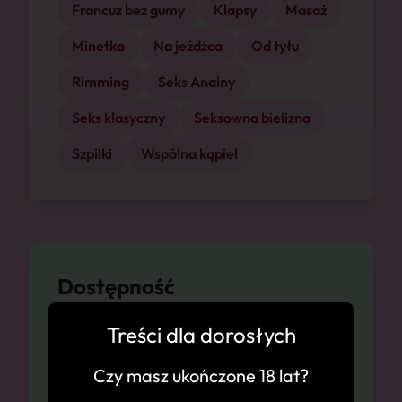
Francuz bez gumy
Klapsy
Masaż
Minetka
Na jeźdźca
Od tyłu
Rimming
Seks Analny
Seks klasyczny
Seksowna bielizna
Szpilki
Wspólna kąpiel
Dostępność
Treści dla dorosłych
Gdynia, 06.08
Czy masz ukończone 18 lat?
Gdynia, 07.08