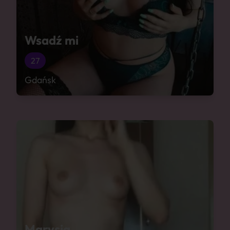
Wsadź mi
27
Gdańsk
Marysia