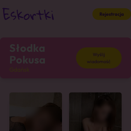
Rejestracja
Słodka
Wyślij
Pokusa
wiadomość
Gdańsk