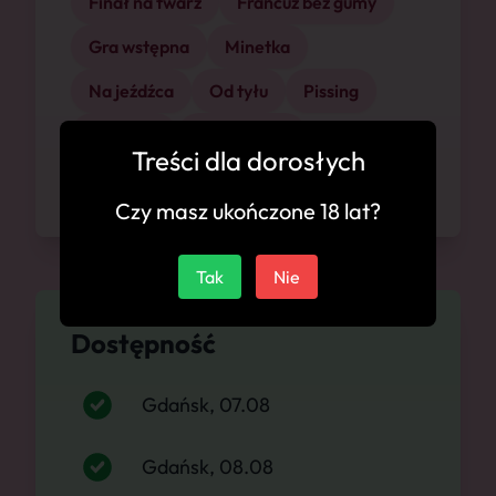
Finał na twarz
Francuz bez gumy
Gra wstępna
Minetka
Na jeźdźca
Od tyłu
Pissing
Rimming
Seks Oralny
Treści dla dorosłych
Seks klasyczny
Seksowna bielizna
Czy masz ukończone 18 lat?
Tak
Nie
Dostępność
Gdańsk, 07.08
Gdańsk, 08.08