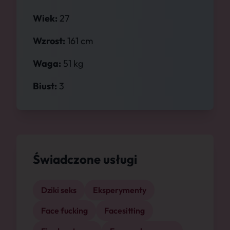
Wiek:
27
Wzrost:
161 cm
Waga:
51 kg
Biust:
3
Świadczone usługi
Dziki seks
Eksperymenty
Face fucking
Facesitting