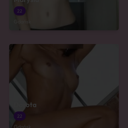
22
Gdańsk
Dorota
22
Gdańsk