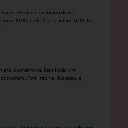
figura. Pozwala na bardzo dużo,
warz 10/10, ciało 10/10, usługi 10/10. Nie
ć."
ięta, kontaktowa. Seks i lodzik to
tmosfera. Fotki realne. Już planuję
kształty. Świetny widok podczas seksu na