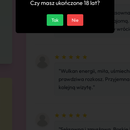
Czy masz ukończone 18 lat?
"Zjawiskowo piękna, Seksowna 
Tak
Nie
Rozmowa jak z dobrą znajomą. T
mogę się doczekać, żeby wróci
"Wulkan energii, miła, uśmiechn
prawdziwa rozkosz. Przyjemna a
kolejną wizytę."
"Seksowna i zmysłowa, Boskie 