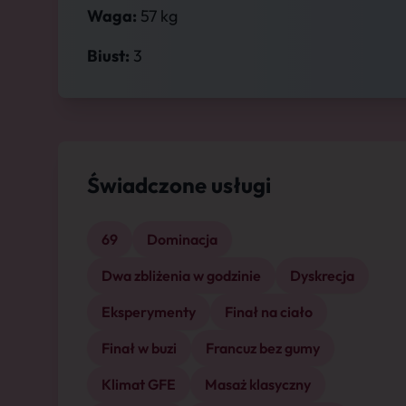
Waga:
57 kg
Biust:
3
Świadczone usługi
69
Dominacja
Dwa zbliżenia w godzinie
Dyskrecja
Eksperymenty
Finał na ciało
Finał w buzi
Francuz bez gumy
Klimat GFE
Masaż klasyczny