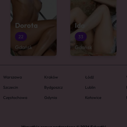
Dorota
Ida
22
33
Gdańsk
Gdańsk
Warszawa
Kraków
Łódź
Szczecin
Bydgoszcz
Lublin
Częstochowa
Gdynia
Katowice