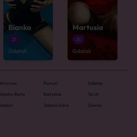
Bianka
Martusia
21
31
Gdańsk
Gdańsk
Wrocław
Poznań
Gdańsk
Bielsko-Biała
Białystok
Toruń
Radom
Zielona Góra
Gliwice