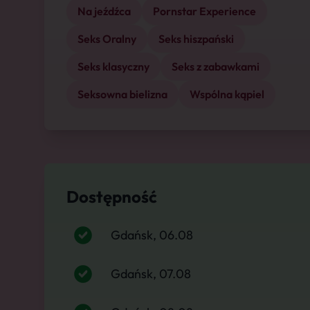
Na jeźdźca
Pornstar Experience
Seks Oralny
Seks hiszpański
Seks klasyczny
Seks z zabawkami
Seksowna bielizna
Wspólna kąpiel
Dostępność
Gdańsk, 06.08
Gdańsk, 07.08