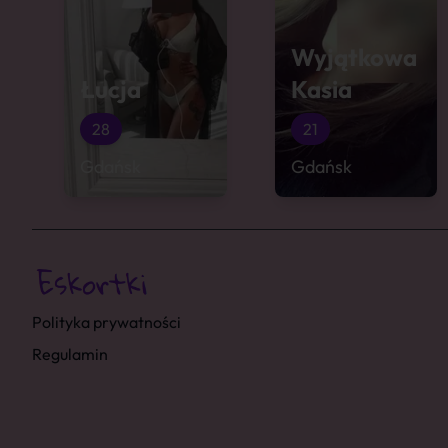
Wyjątkowa
Łucja
Kasia
28
21
Gdańsk
Gdańsk
Polityka prywatności
Regulamin