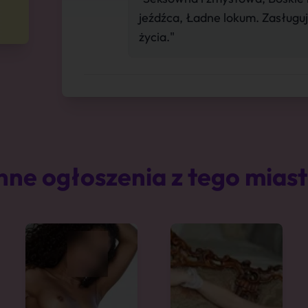
jeźdźca, Ładne lokum. Zasług
życia."
nne ogłoszenia z tego mias