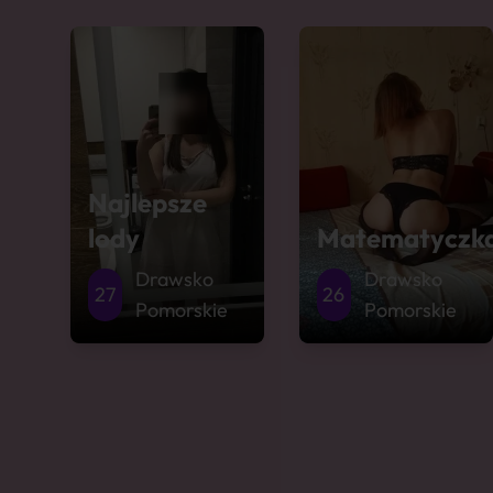
Najlepsze
lody
Matematyczk
Drawsko
Drawsko
27
26
Pomorskie
Pomorskie