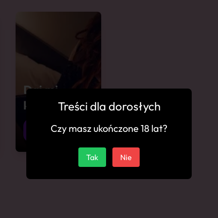
Daj mi
a
klapsa
Treści dla dorosłych
Drawsko
Czy masz ukończone 18 lat?
19
Pomorskie
Tak
Nie