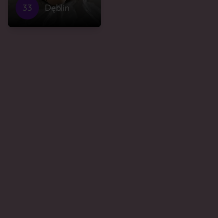
33
Dęblin