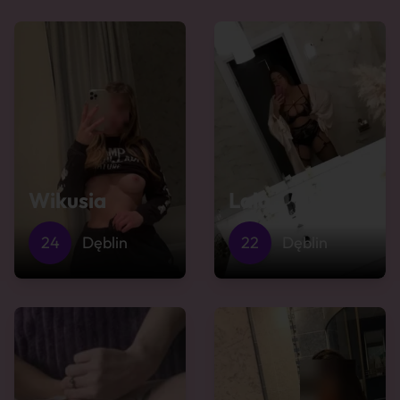
Wikusia
Lala
24
Dęblin
22
Dęblin