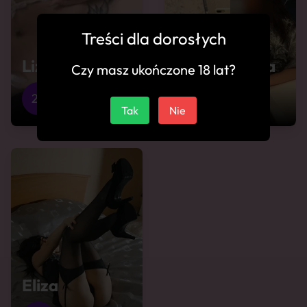
Treści dla dorosłych
Liza
Ladna i nowa
Czy masz ukończone 18 lat?
26
Dęblin
22
Dęblin
Tak
Nie
Eliza