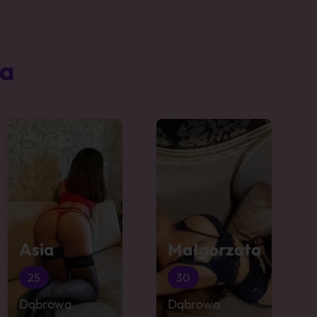
ta
Asia
Małgorzata
25
30
Dąbrowa
Dąbrowa