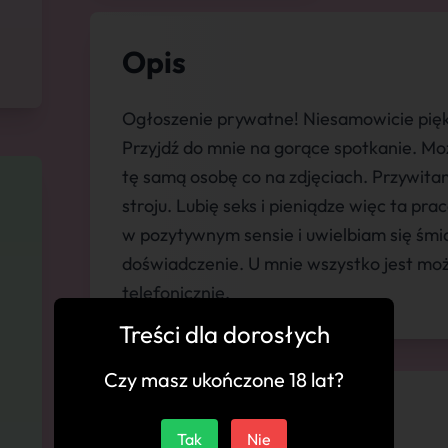
Opis
Ogłoszenie prywatne! Niesamowicie pięk
Przyjdź do mnie na gorące spotkanie. Mo
tę samą osobę co na zdjęciach. Przywit
stroju. Lubię seks i pieniądze więc ta pr
w pozytywnym sensie i uwielbiam się śmi
doświadczenie. U mnie wszystko jest możl
telefonicznie.
Treści dla dorosłych
Czy masz ukończone 18 lat?
💬 Komentarze
Tak
Nie