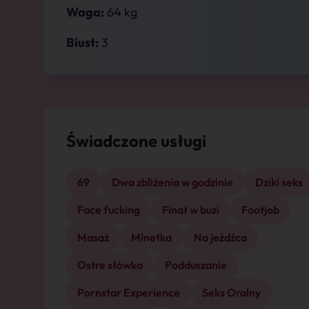
Waga:
64 kg
Biust:
3
Świadczone usługi
69
Dwa zbliżenia w godzinie
Dziki seks
Face fucking
Finał w buzi
Footjob
Masaż
Minetka
Na jeźdźca
Ostre słówka
Podduszanie
Pornstar Experience
Seks Oralny