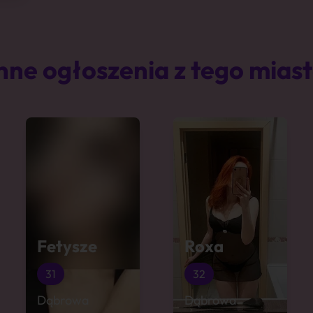
nne ogłoszenia z tego mias
Fetysze
Roxa
31
32
Dąbrowa
Dąbrowa