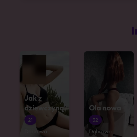
I
Jak z
dziewczyną
Ola nowa
21
32
Dąbrowa
Dąbrowa