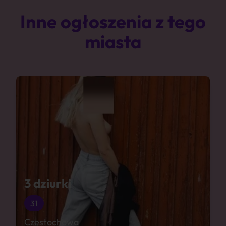
Inne ogłoszenia z tego
miasta
3 dziurki
31
Częstochowa