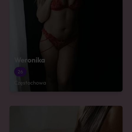
Weronika
26
Częstochowa