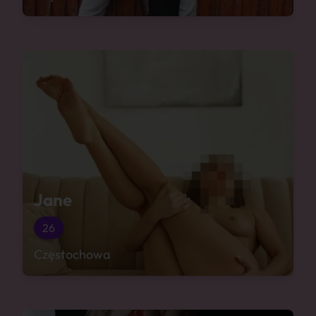
Jane
26
Częstochowa