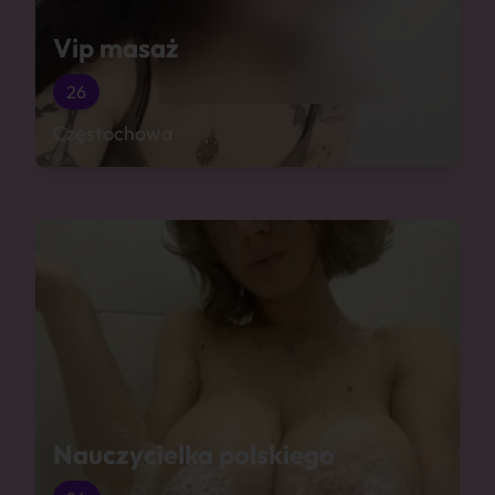
Vip masaż
26
Częstochowa
Nauczycielka polskiego