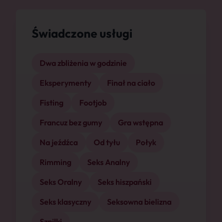
Świadczone usługi
Dwa zbliżenia w godzinie
Eksperymenty
Finał na ciało
Fisting
Footjob
Francuz bez gumy
Gra wstępna
Na jeźdźca
Od tyłu
Połyk
Rimming
Seks Analny
Seks Oralny
Seks hiszpański
Seks klasyczny
Seksowna bielizna
Szpilki