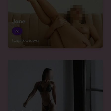
Jane
26
Częstochowa