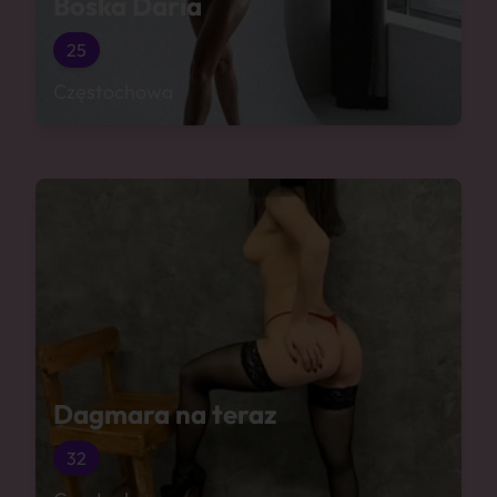
Boska Daria
25
Częstochowa
Dagmara na teraz
32