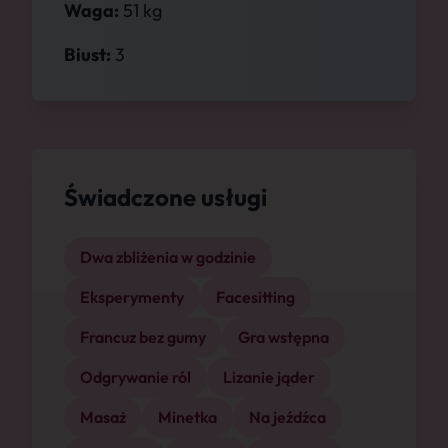
Waga:
51 kg
Biust:
3
Świadczone usługi
Dwa zbliżenia w godzinie
Eksperymenty
Facesitting
Francuz bez gumy
Gra wstępna
Odgrywanie ról
Lizanie jąder
Masaż
Minetka
Na jeźdźca