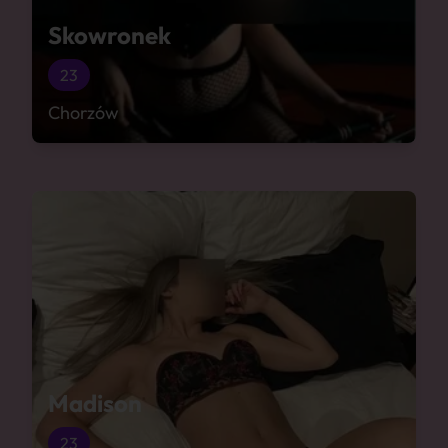
Skowronek
23
Chorzów
Madison
23