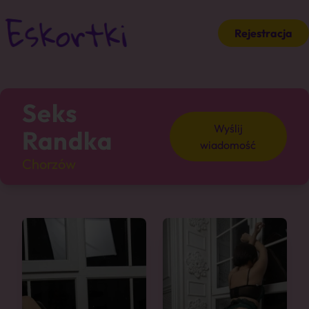
Rejestracja
Seks
Wyślij
Randka
wiadomość
Chorzów