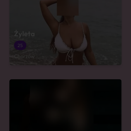
Żyleta
25
Chorzów