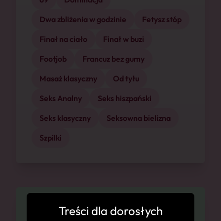
Dwa zbliżenia w godzinie
Fetysz stóp
Finał na ciało
Finał w buzi
Footjob
Francuz bez gumy
Masaż klasyczny
Od tyłu
Seks Analny
Seks hiszpański
Seks klasyczny
Seksowna bielizna
Szpilki
Dostępność
Treści dla dorosłych