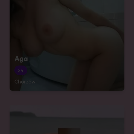
Aga
24
Chorzów