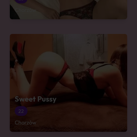
Chorzów
Sweet Pussy
22
Chorzów