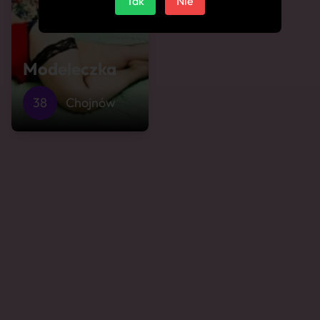
Tak
Nie
Modeleczka
38
Chojnów