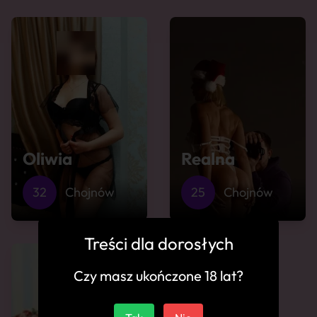
Oliwia
Realna
32
Chojnów
25
Chojnów
Treści dla dorosłych
Czy masz ukończone 18 lat?