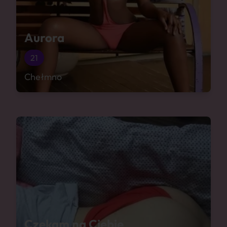
Aurora
21
Chełmno
Czekam na Ciebie