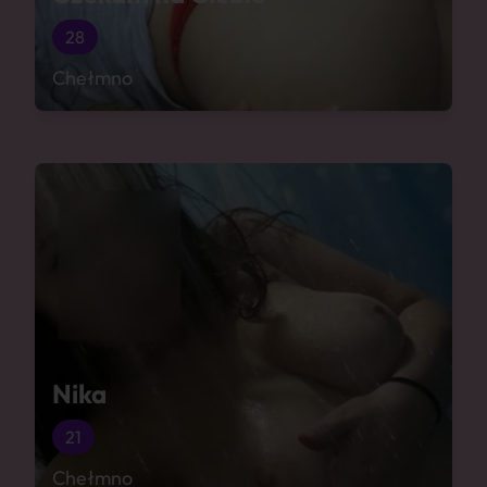
28
Chełmno
Nika
21
Chełmno