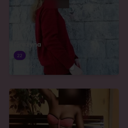
Grażyna
22
Chełmno