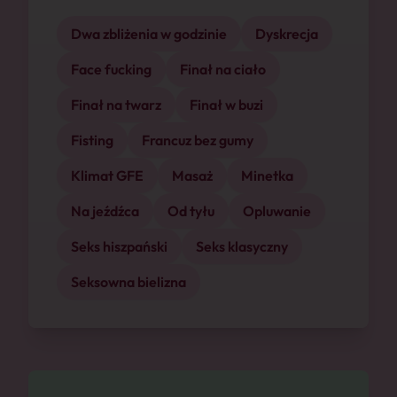
Dwa zbliżenia w godzinie
Dyskrecja
Face fucking
Finał na ciało
Finał na twarz
Finał w buzi
Fisting
Francuz bez gumy
Klimat GFE
Masaż
Minetka
Na jeźdźca
Od tyłu
Opluwanie
Seks hiszpański
Seks klasyczny
Seksowna bielizna