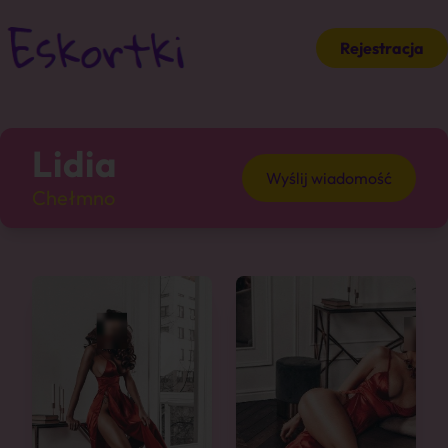
Rejestracja
Lidia
Wyślij wiadomość
Chełmno