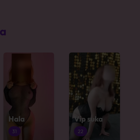
ta
Hala
Vip suka
31
22