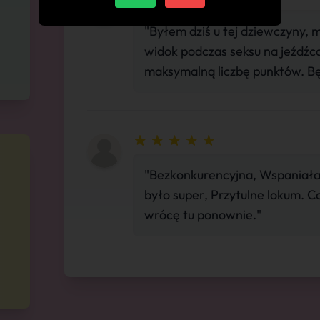
"Byłem dziś u tej dziewczyny, 
widok podczas seksu na jeźdź
maksymalną liczbę punktów. B
"Bezkonkurencyjna, Wspaniała s
było super, Przytulne lokum. 
wrócę tu ponownie."