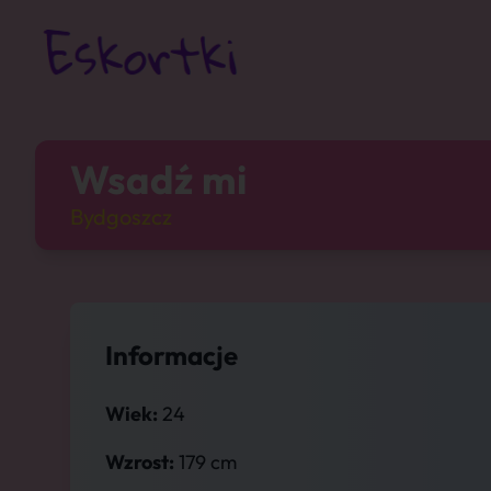
Wsadź mi
Bydgoszcz
Informacje
Wiek:
24
Wzrost:
179 cm