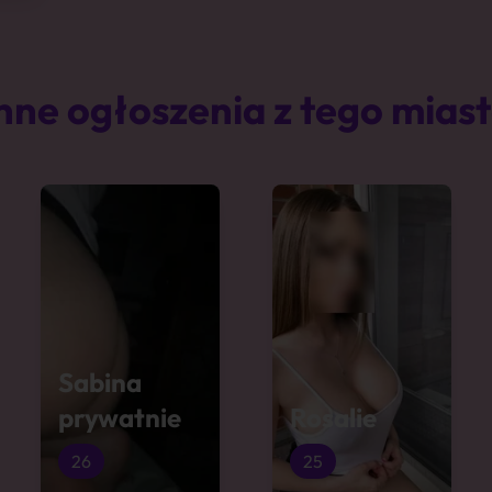
nne ogłoszenia z tego mias
Sabina
prywatnie
Rosalie
26
25