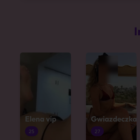
I
Elena vip
Gwiazdeczka
25
27