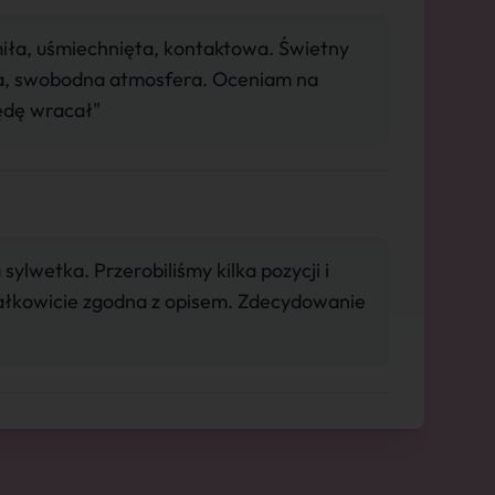
miła, uśmiechnięta, kontaktowa. Świetny
ca, swobodna atmosfera. Oceniam na
ędę wracał"
ylwetka. Przerobiliśmy kilka pozycji i
Całkowicie zgodna z opisem. Zdecydowanie