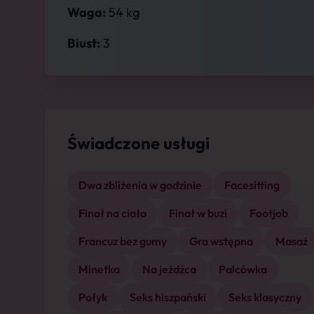
Waga:
54 kg
Biust:
3
Świadczone usługi
Dwa zbliżenia w godzinie
Facesitting
Finał na ciało
Finał w buzi
Footjob
Francuz bez gumy
Gra wstępna
Masaż
Minetka
Na jeźdźca
Palcówka
Połyk
Seks hiszpański
Seks klasyczny