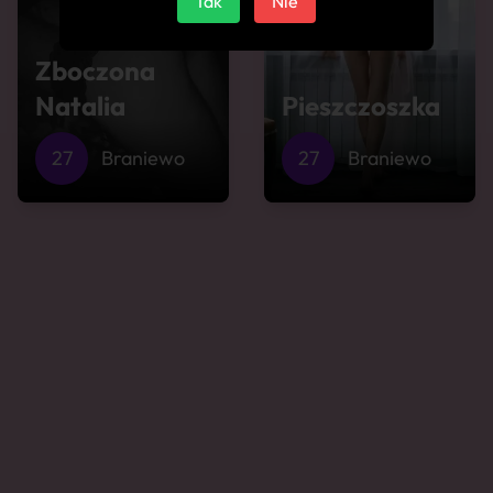
Tak
Nie
Zboczona
Natalia
Pieszczoszka
27
Braniewo
27
Braniewo