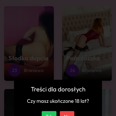
Słodka dupcia
Pończoszka
23
Braniewo
26
Braniewo
Treści dla dorosłych
Czy masz ukończone 18 lat?