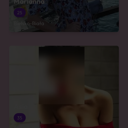
Marianna
25
Bielsko-Biała
Asia
35