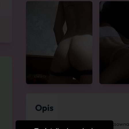
Opis
Przyjmuję sama, Niesamowicie seksowna k