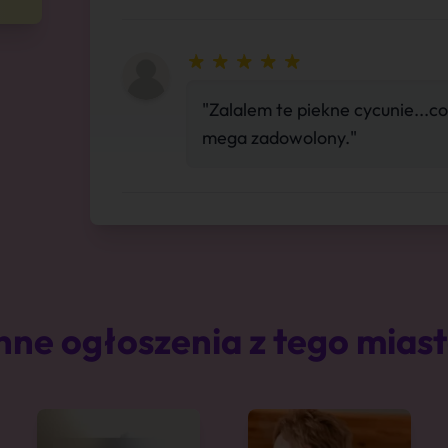
"Zalalem te piekne cycunie...
mega zadowolony."
nne ogłoszenia z tego mias