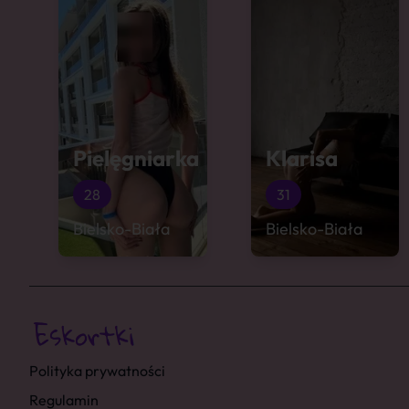
Pielęgniarka
Klarisa
28
31
Bielsko-Biała
Bielsko-Biała
Polityka prywatności
Regulamin