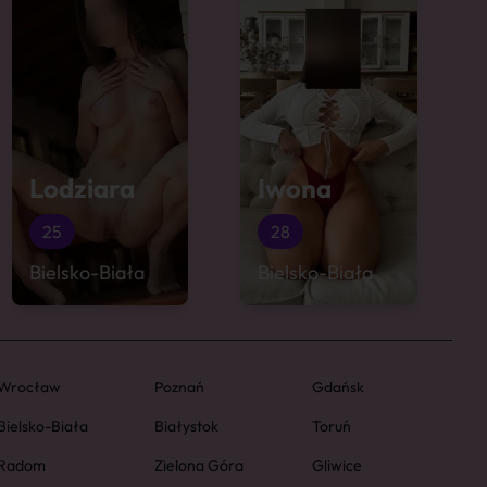
Lodziara
Iwona
25
28
Bielsko-Biała
Bielsko-Biała
Wrocław
Poznań
Gdańsk
Bielsko-Biała
Białystok
Toruń
Radom
Zielona Góra
Gliwice