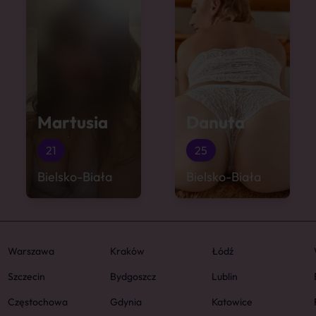
Martusia
Danuta
21
25
Bielsko-Biała
Bielsko-Biała
Warszawa
Kraków
Łódź
Szczecin
Bydgoszcz
Lublin
Częstochowa
Gdynia
Katowice