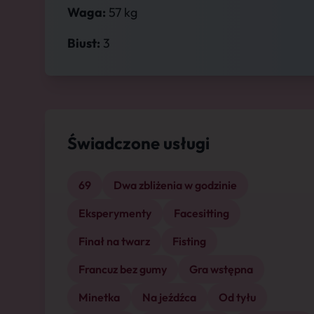
Waga:
57 kg
Biust:
3
Świadczone usługi
69
Dwa zbliżenia w godzinie
Eksperymenty
Facesitting
Finał na twarz
Fisting
Francuz bez gumy
Gra wstępna
Minetka
Na jeźdźca
Od tyłu