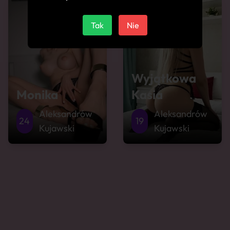
Tak
Nie
Wyjątkowa
Monika
Kasia
Aleksandrów
Aleksandrów
24
19
Kujawski
Kujawski