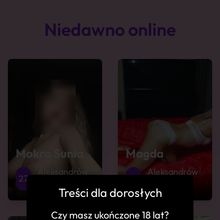
Niedawno online
Mokra Sunia
Magda
Aleksandrów
Aleksandrów
27
33
Kujawski
Kujawski
Treści dla dorosłych
Czy masz ukończone 18 lat?